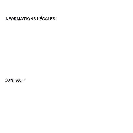
INFORMATIONS LÉGALES
Mentions légales
CGU
Politique de confidentialité
À propos
DMCA
CONTACT
contact@appletop.fr
Formulaire de contact
Mon Compte