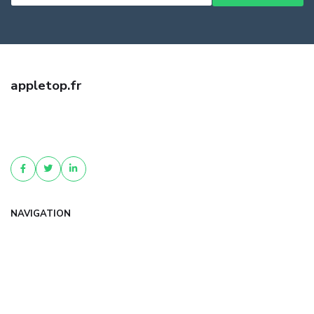
appletop.fr
Trouvez la meilleure assurance professionnelle auto entrepreneur
avec appletop.fr. Devis gratuit, offres comparées et conseil
personnalisé pour protéger votr...
NAVIGATION
Accueil
Articles
Catégories
FAQ
Contact