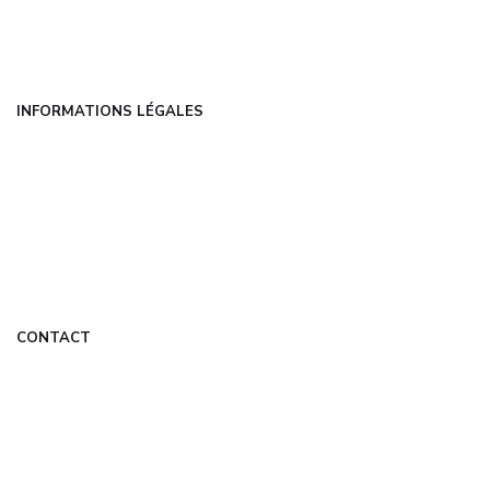
FAQ
Contact
INFORMATIONS LÉGALES
Mentions légales
CGU
Politique de confidentialité
À propos
DMCA
CONTACT
contact@appletop.fr
Formulaire de contact
Mon Compte