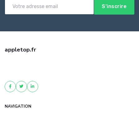
S'inscrire
appletop.fr
Trouvez la meilleure assurance professionnelle auto entrepreneur
avec appletop.fr. Devis gratuit, offres comparées et conseil
personnalisé pour protéger votr...
NAVIGATION
Accueil
Articles
Catégories