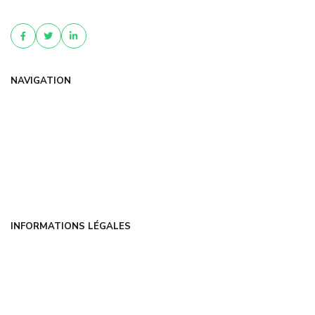
personnalisé pour protéger votr...
NAVIGATION
Accueil
Articles
Catégories
FAQ
Contact
INFORMATIONS LÉGALES
Mentions légales
CGU
Politique de confidentialité
À propos