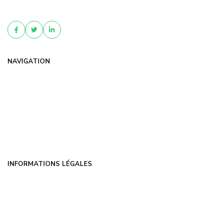
personnalisé pour protéger votr...
NAVIGATION
Accueil
Articles
Catégories
FAQ
Contact
INFORMATIONS LÉGALES
Mentions légales
CGU
Politique de confidentialité
À propos