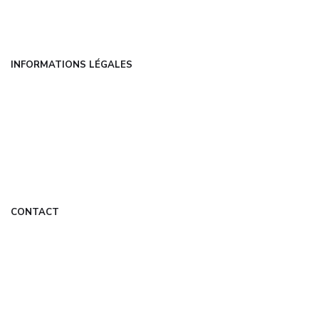
Contact
INFORMATIONS LÉGALES
Mentions légales
CGU
Politique de confidentialité
À propos
DMCA
CONTACT
contact@appletop.fr
Formulaire de contact
Mon Compte