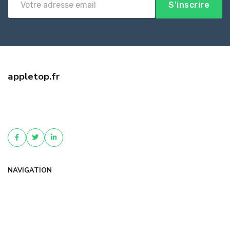
S'inscrire
appletop.fr
Trouvez la meilleure assurance professionnelle auto entrepreneur
avec appletop.fr. Devis gratuit, offres comparées et conseil
personnalisé pour protéger votr...
NAVIGATION
Accueil
Articles
Catégories
FAQ